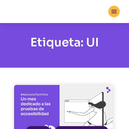

Etiqueta:
UI