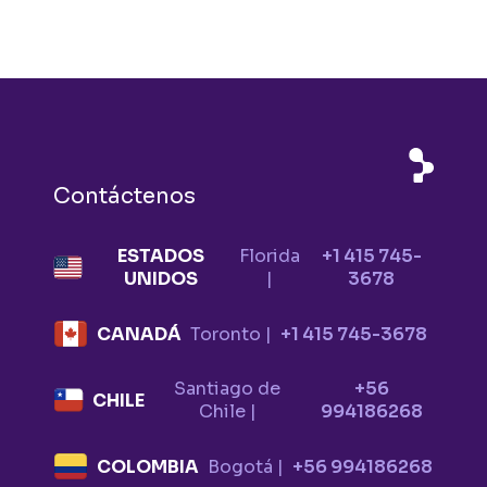
Contáctenos
ESTADOS
Florida
+1 415 745-
UNIDOS
|
3678
CANADÁ
Toronto |
+1 415 745-3678
Santiago de
+56
CHILE
Chile |
994186268
COLOMBIA
Bogotá |
+56 994186268