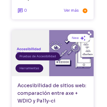


0
Ver más
New
Pruebas de Accesibilidad
Herramientas
Accesibilidad de sitios web:
comparación entre axe +
WDIO y Pa11y-ci