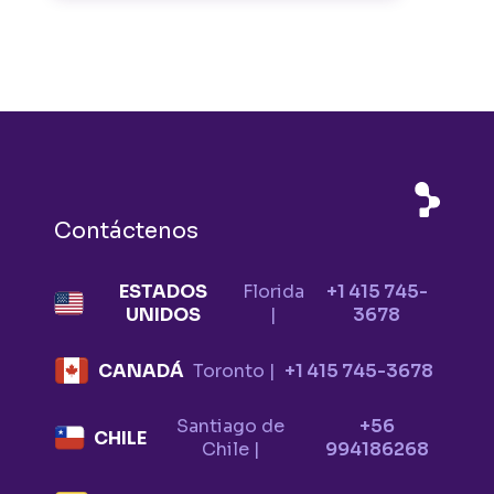
Contáctenos
ESTADOS
Florida
+1 415 745-
UNIDOS
|
3678
CANADÁ
Toronto |
+1 415 745-3678
Santiago de
+56
CHILE
Chile |
994186268