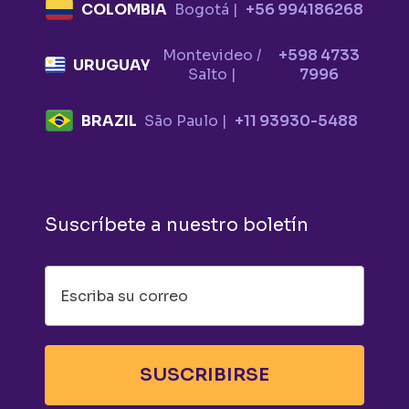
COLOMBIA
Bogotá |
+56 994186268
Montevideo /
+598 4733
URUGUAY
Salto |
7996
BRAZIL
São Paulo |
+11 93930-5488
Suscríbete a nuestro boletín
SUSCRIBIRSE