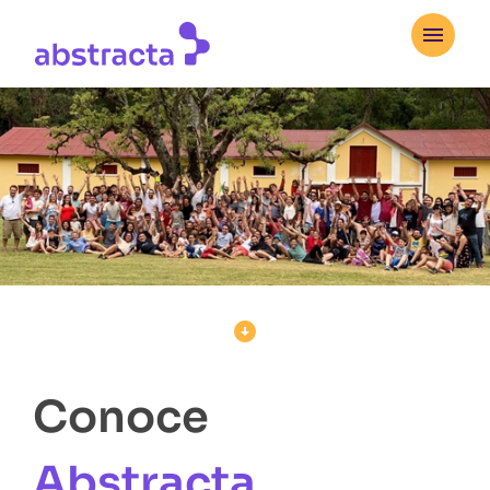


Conoce
Abstracta