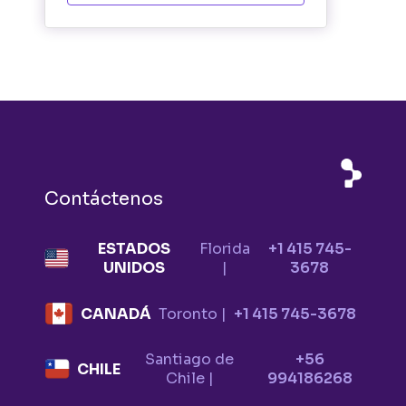
Contáctenos
ESTADOS
Florida
+1 415 745-
UNIDOS
|
3678
CANADÁ
Toronto |
+1 415 745-3678
Santiago de
+56
CHILE
Chile |
994186268