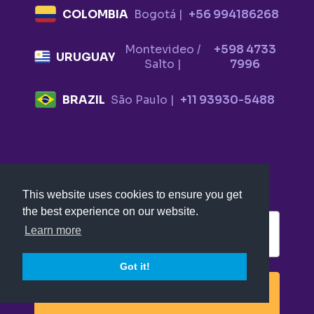
COLOMBIA
Bogotá |
+56 994186268
Montevideo /
+598 4733
URUGUAY
Salto |
7996
BRAZIL
São Paulo |
+11 93930-5488
Suscríbete a nuestro boletín
This website uses cookies to ensure you get
the best experience on our website.
Learn more
Got it!
SUSCRIBIRSE