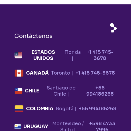
Contáctenos
ESTADOS
Florida
+1 415 745-
UNIDOS
|
3678
CANADÁ
Toronto |
+1 415 745-3678
Santiago de
+56
CHILE
Chile |
994186268
COLOMBIA
Bogotá |
+56 994186268
Montevideo /
+598 4733
URUGUAY
Salto |
7996