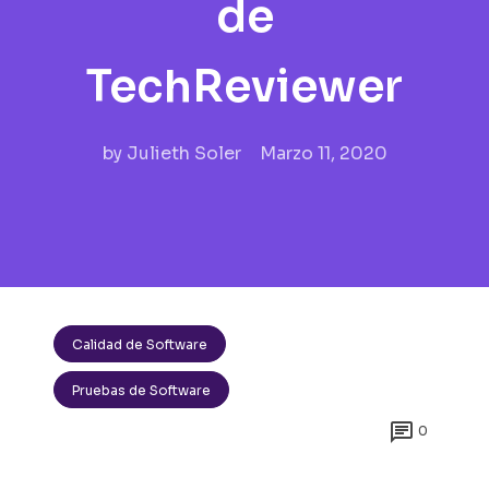
de
TechReviewer
by
Julieth Soler
Marzo 11, 2020
Calidad de Software
Pruebas de Software

0