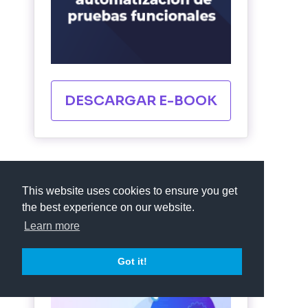
DESCARGAR E-BOOK
This website uses cookies to ensure you get
Accede a nuestra última
the best experience on our website.
guía de testing continuo
Learn more
Got it!