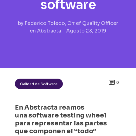
software
by
Federico Toledo, Chief Quality Officer
en Abstracta
Agosto 23, 2019

0
Calidad de Software
En Abstracta reamos
una
software testing wheel
para representar las partes
que componen el “todo”