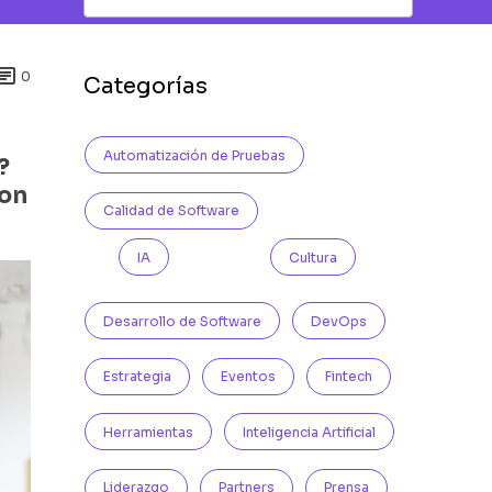

0
Categorías
Automatización de Pruebas
?
con
Calidad de Software
IA
Cultura
Desarrollo de Software
DevOps
Estrategia
Eventos
Fintech
Herramientas
Inteligencia Artificial
Liderazgo
Partners
Prensa