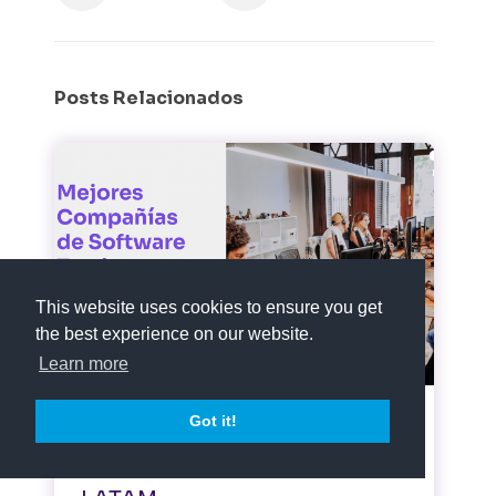
Posts Relacionados
Testing Ágil
This website uses cookies to ensure you get
the best experience on our website.
Calidad de Software
Liderazgo
Learn more
Got it!
Mejores empresas de
testing de Software y QA en