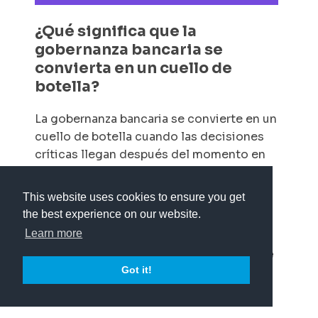
¿Qué significa que la
gobernanza bancaria se
convierta en un cuello de
botella?
La gobernanza bancaria se convierte en un
cuello de botella cuando las decisiones
críticas llegan después del momento en
que el proyecto necesitaba esa claridad.
Eso aumenta el retrabajo, debilita el foco
This website uses cookies to ensure you get
y reduce margen para proteger calidad,
the best experience on our website.
operación y tiempos.
Learn more
¿Cómo identificar un cuello de
botella de gobernanza en un
Got it!
proyecto bancario?