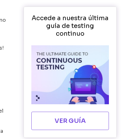
Accede a nuestra última
 no
guía de testing
continuo
s!
el
VER GUÍA
ra