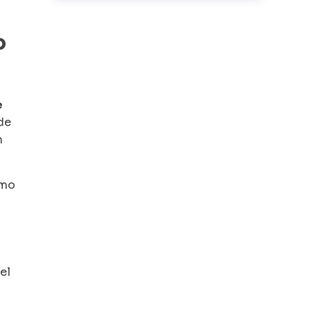
o
e
de
n
imo
el