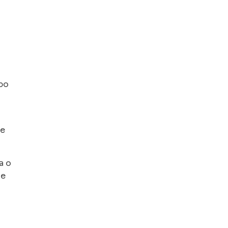
mpo
te
a o
ue