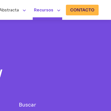


Abstracta
Recursos
CONTACTO
y
Buscar