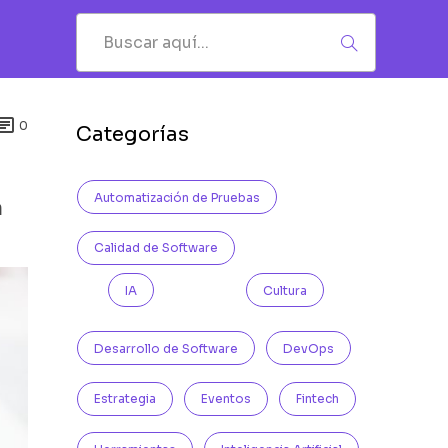

0
Categorías
Automatización de Pruebas
a
Calidad de Software
IA
Cultura
Desarrollo de Software
DevOps
Estrategia
Eventos
Fintech