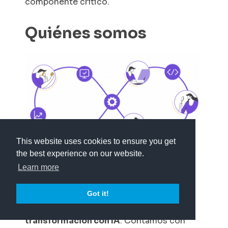
componente crítico.
Quiénes somos
This website uses cookies to ensure you get
the best experience on our website.
Learn more
Fundada en 2008 en Uruguay,
Abstracta
Got it!
es una
empresa líder global en
ingeniería de calidad de software y
transformación con IA
. Contamos con