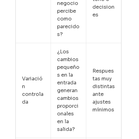
negocio
decision
percibe
es
como
parecido
s?
¿Los
cambios
pequeño
Respues
s en la
Variació
tas muy
entrada
n
distintas
generan
controla
ante
cambios
da
ajustes
proporci
mínimos
onales
en la
salida?