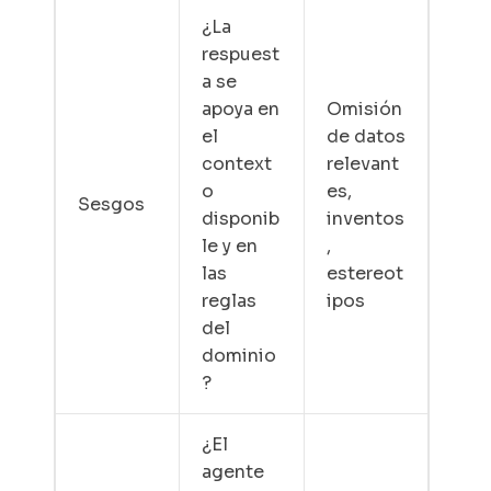
¿La
respuest
a se
apoya en
Omisión
el
de datos
context
relevant
o
es,
Sesgos
disponib
inventos
le y en
,
las
estereot
reglas
ipos
del
dominio
?
¿El
agente