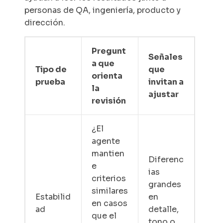
personas de QA, ingeniería, producto y
dirección.
Pregunt
Señales
a que
Tipo de
que
orienta
prueba
invitan a
la
ajustar
revisión
¿El
agente
mantien
Diferenc
e
ias
criterios
grandes
similares
Estabilid
en
en casos
ad
detalle,
que el
tono o