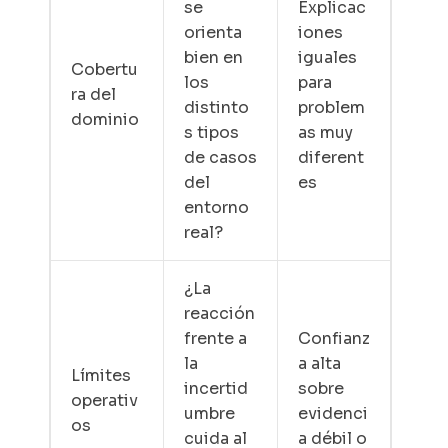
se
Explicac
orienta
iones
bien en
iguales
Cobertu
los
para
ra del
distinto
problem
dominio
s tipos
as muy
de casos
diferent
del
es
entorno
real?
¿La
reacción
frente a
Confianz
la
a alta
Límites
incertid
sobre
operativ
umbre
evidenci
os
cuida al
a débil o