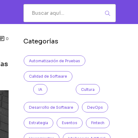

0
Categorías
Automatización de Pruebas
ías
Calidad de Software
IA
Cultura
Desarrollo de Software
DevOps
Estrategia
Eventos
Fintech