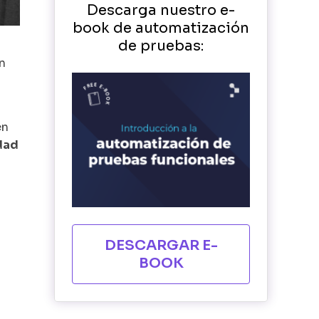
Descarga nuestro e-
book de automatización
de pruebas:
en
en
idad
o
DESCARGAR E-
BOOK