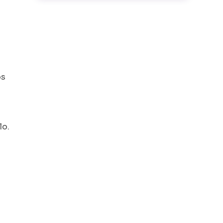
os
lo.