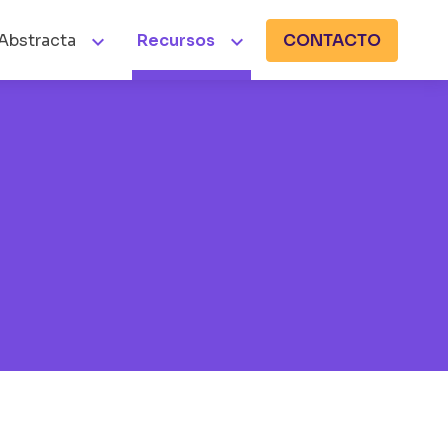


Abstracta
Recursos
CONTACTO
Buscar