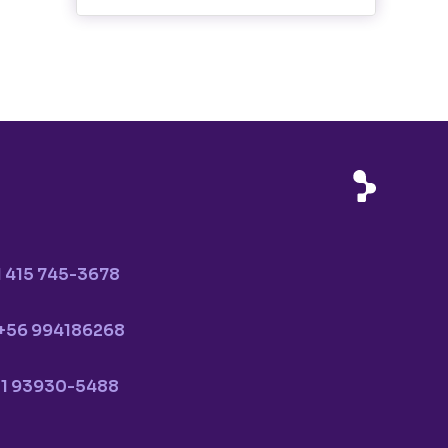
1 415 745-3678
+56 994186268
11 93930-5488