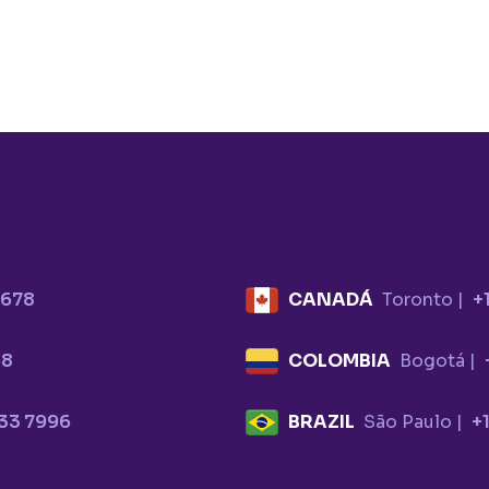
3678
CANADÁ
Toronto |
+
68
COLOMBIA
Bogotá |
33 7996
BRAZIL
São Paulo |
+