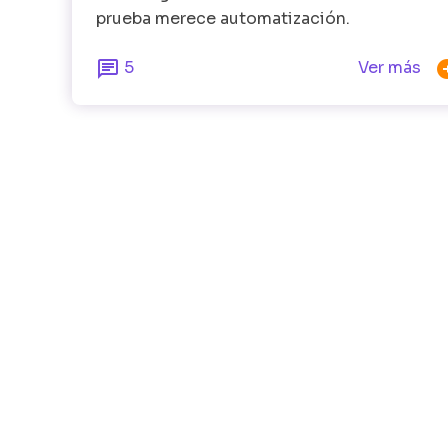
prueba merece automatización.

5
Ver más