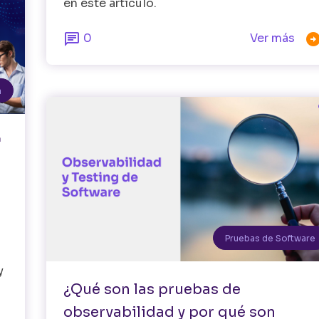
en este artículo.

0
Ver más
a
ª
Pruebas de Software
y
¿Qué son las pruebas de
observabilidad y por qué son