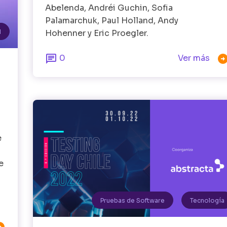
Abelenda, Andréi Guchin, Sofia
Palamarchuk, Paul Holland, Andy
l
Hohenner y Eric Proegler.

0
Ver más
e
e
Pruebas de Software
Tecnología
