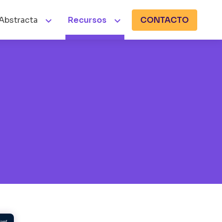


Abstracta
Recursos
CONTACTO
Buscar