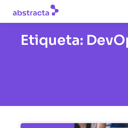
Etiqueta:
DevO