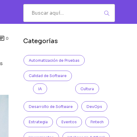

0
Categorías
Automatización de Pruebas
es
Calidad de Software
IA
Cultura
Desarrollo de Software
DevOps
Estrategia
Eventos
Fintech