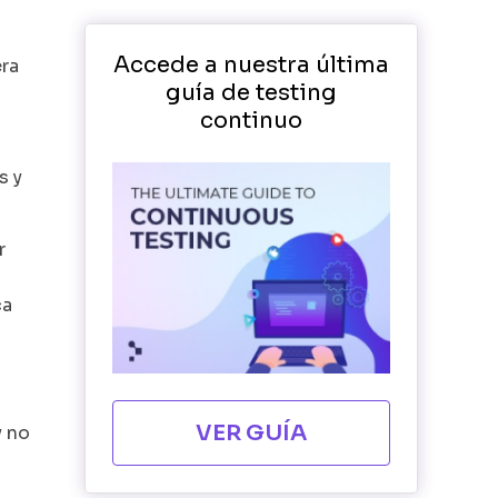
Accede a nuestra última
era
guía de testing
continuo
s y
r
ca
VER GUÍA
y no