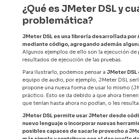
¿Qué es JMeter DSL y cuá
problemática?
JMeter DSL es una librería desarrollada por 
mediante código, agregando además alguna
Algunos ejemplos de ello son la ejecución de p
resultados de ejecución de las pruebas.
Para ilustrarlo, podemos pensar a
JMeter DSL 
equipo de audio, por ejemplo, JMeter DSL sería
propone una nueva forma de usar lo mismo (JM
práctico. Esto se da debido a que ahora tienen
que tenían hasta ahora no podían, o les result
JMeter DSL permite usar JMeter desde códig
nuevo lenguaje o incorporar nuevas herramie
posibles capaces de sacarle provecho a JMe
más simple y contribuye con el desarrollo d